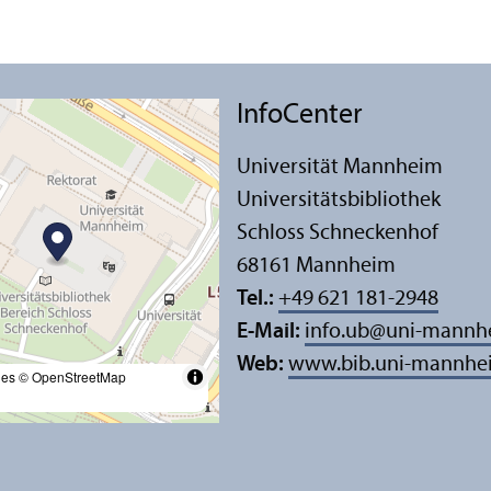
InfoCenter
Universität Mannheim
Universitäts­bibliothek
Schloss Schneckenhof
68161 Mannheim
Tel.:
+49 621 181-2948
E-Mail:
info.ub
@
uni-mannh
Web:
www.bib.uni-mannhe
les
© OpenStreetMap