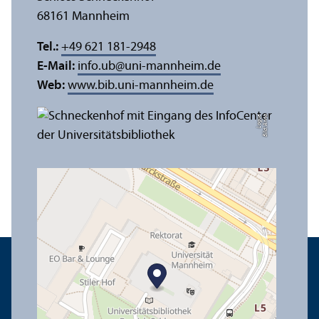
68161 Mannheim
Tel.:
+49 621 181-2948
E-Mail:
info.ub
@
uni-mannheim.de
Web:
www.bib.uni-mannheim.de
e
Bil
d:
A
n
n
a
L
o
g
u