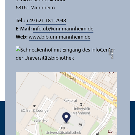
68161 Mannheim
Tel.:
+49 621 181-2948
E-Mail:
info.ub
@
uni-mannheim.de
Web:
www.bib.uni-mannheim.de
e
Bil
d:
A
n
n
a
L
o
g
u