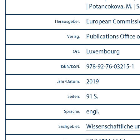
| Potancokova, M. | S
European Commission 
Herausgeber:
Publications Office o
Verlag:
Luxembourg
Ort:
978-92-76-03215-1
ISBN/
ISSN:
2019
Jahr/
Datum:
91 S.
Seiten:
engl.
Sprache:
Wissenschaft­liche 
Sachgebiet: