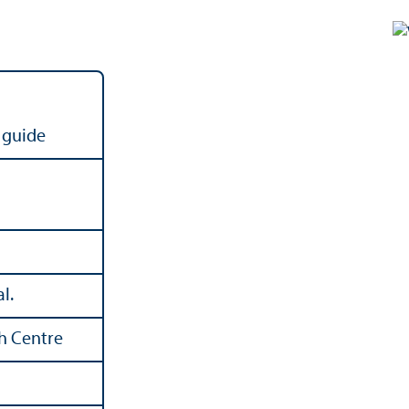
s guide
al.
h Centre