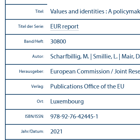
Values and identities : A policym
Titel:
EUR report
Titel der Serie:
30800
Band/
Heft:
Scharfbillig, M. | Smillie, L. | Mair, D.
Autor:
European Commission / Joint Res
Herausgeber:
Publications Office of the EU
Verlag:
Luxembourg
Ort:
978-92-76-42445-1
ISBN/
ISSN:
2021
Jahr/
Datum: