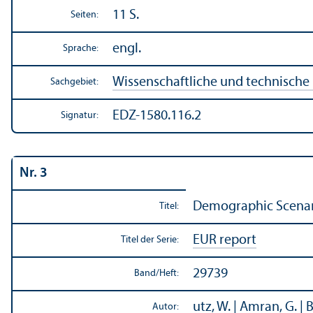
11 S.
Seiten:
engl.
Sprache:
Wissenschaft­liche und technisch
Sachgebiet:
EDZ-1580.116.2
Signatur:
Nr. 3
Demographic Scenari
Titel:
EUR report
Titel der Serie:
29739
Band/
Heft:
utz, W. | Amran, G. | B
Autor: