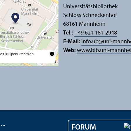
Universitäts­bibliothek
Schloss Schneckenhof
68161 Mannheim
Tel.:
+49 621 181-2948
E-Mail:
info.ub
@
uni-mannh
Web:
www.bib.uni-mannhe
les
© OpenStreetMap
..
FORUM