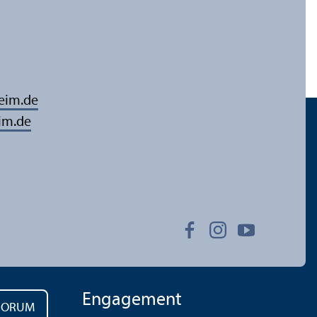
eim.de
im.de
Engagement