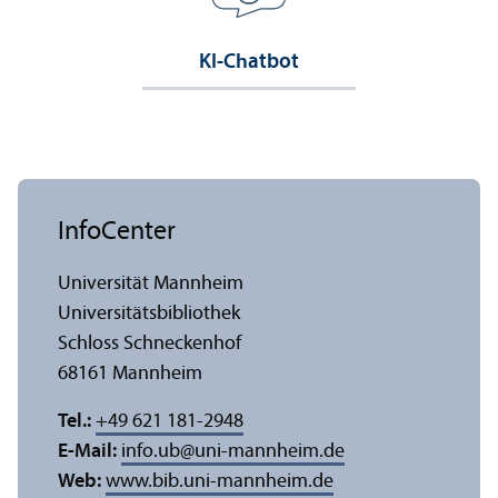
KI-Chatbot
InfoCenter
Universität Mannheim
Universitäts­bibliothek
Schloss Schneckenhof
68161 Mannheim
Tel.:
+49 621 181-2948
E-Mail:
info.ub
@
uni-mannheim.de
Web:
www.bib.uni-mannheim.de