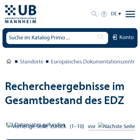
DE
Konto
Standorte
Europäisches Dokumentations­zentru
Rechercheergebnisse im
Gesamtbestand des EDZ
106
Datensätze gefunden
zurück
(1–10)
vor