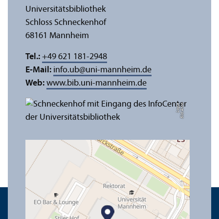
Universitäts­bibliothek
Schloss Schneckenhof
68161 Mannheim
Tel.:
+49 621 181-2948
E-Mail:
info.ub
@
uni-mannheim.de
Web:
www.bib.uni-mannheim.de
e
Bil
d:
A
n
n
a
L
o
g
u