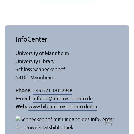
InfoCenter
University of Mannheim
University Library
Schloss Schneckenhof
68161 Mannheim
Phone:
+49 621 181-2948
E-mail:
info.ub
@
uni-mannheim.de
Web:
www.bib.uni-mannheim.de/en
e
C
r
e
di
t:
A
n
n
a
L
o
g
u