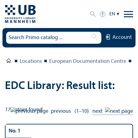
EN
Account
Locations
European Documentation Centre
E
EDC Library: Result list:
17
entries found
previous
(1–10)
next
No. 1