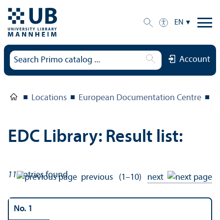
EN
Account
Locations
European Documentation Centre
E
EDC Library: Result list:
11
entries found
previous
(1–10)
next
No. 1