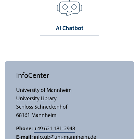
AI Chatbot
InfoCenter
University of Mannheim
University Library
Schloss Schneckenhof
68161 Mannheim
Phone:
+49 621 181-2948
E-mail:
info.ub
@
uni-mannheim.de