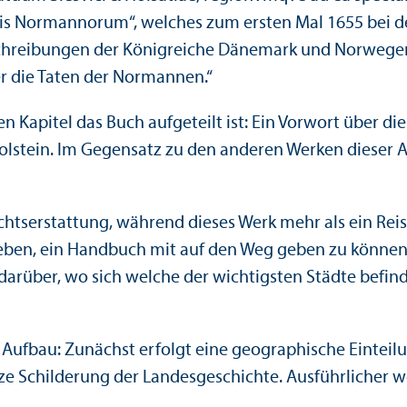
is Normannorum“, welches zum ersten Mal 1655 bei d
 Beschreibungen der Königreiche Dänemark und Norweg
er die Taten der Normannen.“
oßen Kapitel das Buch aufgeteilt ist: Ein Vorwort übe
tein. Im Gegensatz zu den anderen Werken dieser Au
hts­erstattung, während dieses Werk mehr als ein Reise
geben, ein Handbuch mit auf den Weg geben zu können,
darüber, wo sich welche der wichtigsten Städte befin
n Aufbau: Zunächst erfolgt eine geographische Einteil
rze Schilderung der Landes­geschichte. Ausführlicher 