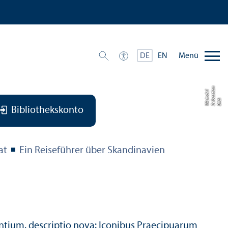
Menü
DE
EN
n
a
el
Bil
d:
S
e
b
a
s
ti
W
ei
n
d
Bibliothekskonto
at
Ein Reiseführer über Skandinavien
ntium, descriptio nova: Iconibus Praecipuarum