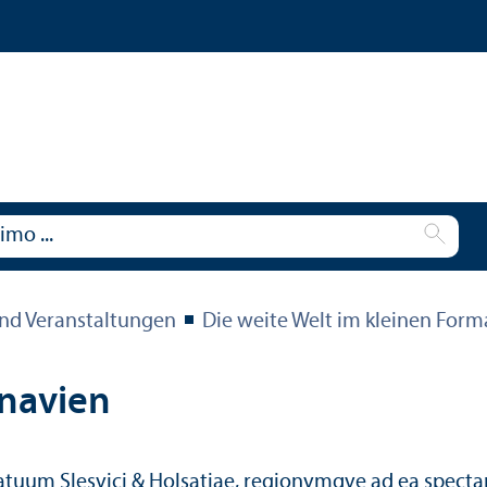
nd Veranstaltungen
Die weite Welt im kleinen Form
inavien
uum Slesvici & Holsatiae, regionvmqve ad ea specta