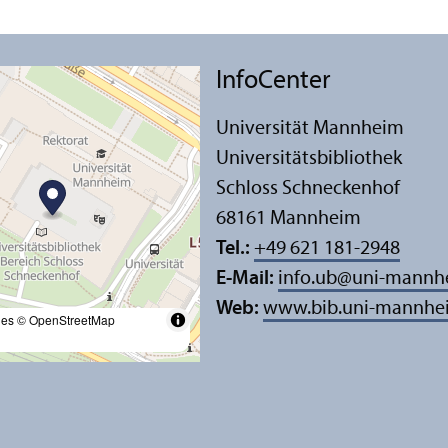
InfoCenter
Universität Mannheim
Universitäts­bibliothek
Schloss Schneckenhof
68161 Mannheim
Tel.:
+49 621 181-2948
E-Mail:
info.ub
@
uni-mannh
Web:
www.bib.uni-mannhe
les
© OpenStreetMap