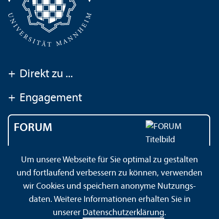
+
Direkt zu ...
+
Engagement
FORUM
Das Magazin der
Um unsere Webseite für Sie optimal zu gestalten
Universität Mannheim
und fortlaufend verbessern zu können, verwenden
wir Cookies und speichern anonyme Nutzungs­
daten. Weitere Informationen erhalten Sie in
Impressum
Datenschutz­erklärung
Sitemap
unserer
Datenschutz­erklärung
.