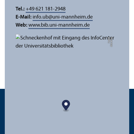
Tel.:
+49 621 181-2948
E-Mail:
info.ub
@
uni-mannheim.de
Web:
www.bib.uni-mannheim.de
e
Bil
d:
A
n
n
a
L
o
g
u