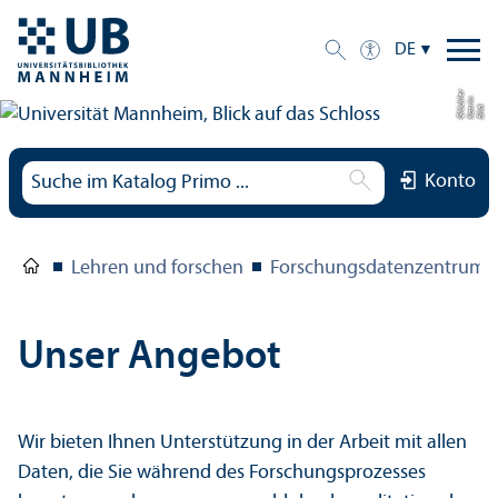
DE
r
n
kl
Bil
d:
K
a
t
ri
Gl
ü
c
e
Konto
Lehren und forschen
Forschungs­datenzentrum
Unser Angebot
Wir bieten Ihnen Unter­stützung in der Arbeit mit allen
Daten, die Sie während des Forschungs­prozesses