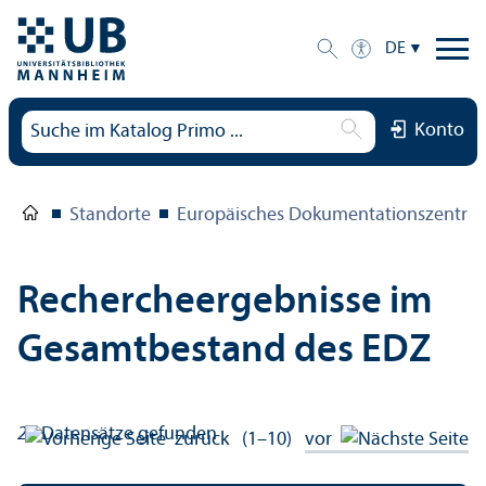
DE
Konto
Standorte
Europäisches Dokumentations­zentru
Rechercheergebnisse im
Gesamtbestand des EDZ
29
Datensätze gefunden
zurück
(1–10)
vor