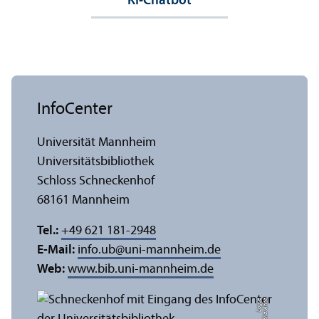
KI-Chatbot
InfoCenter
Universität Mannheim
Universitäts­bibliothek
Schloss Schneckenhof
68161 Mannheim
Tel.:
+49 621 181-2948
E-Mail:
info.ub
@
uni-mannheim.de
Web:
www.bib.uni-mannheim.de
e
Bil
d:
A
n
n
a
L
o
g
u