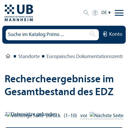
DE
Konto
Standorte
Europäisches Dokumentations­zentru
Rechercheergebnisse im
Gesamtbestand des EDZ
26
Datensätze gefunden
zurück
(1–10)
vor