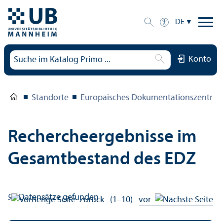
DE
Konto
Standorte
Europäisches Dokumentations­zentru
Rechercheergebnisse im
Gesamtbestand des EDZ
91
Datensätze gefunden
zurück
(1–10)
vor