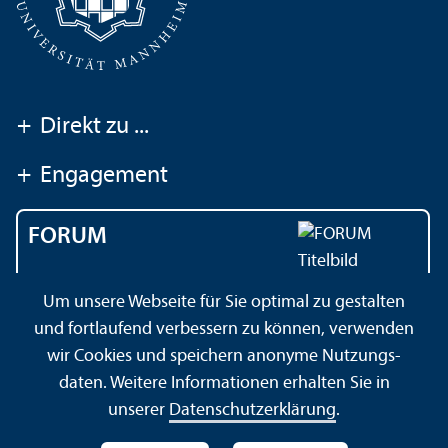
+
Direkt zu ...
+
Engagement
FORUM
Das Magazin der
Um unsere Webseite für Sie optimal zu gestalten
Universität Mannheim
und fortlaufend verbessern zu können, verwenden
wir Cookies und speichern anonyme Nutzungs­
daten. Weitere Informationen erhalten Sie in
Impressum
Datenschutz­erklärung
Sitemap
unserer
Datenschutz­erklärung
.