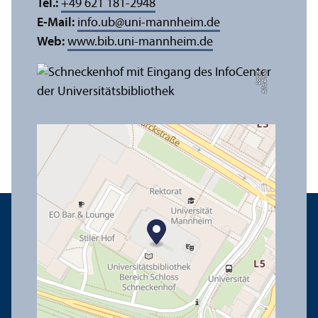
Tel.:
+49 621 181-2948
E-Mail:
info.ub
@
uni-mannheim.de
Web:
www.bib.uni-mannheim.de
e
Bil
d:
A
n
n
a
L
o
g
u