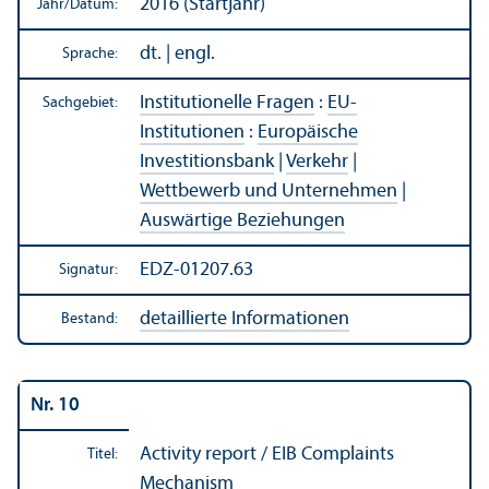
2016 (Startjahr)
Jahr/
Datum:
dt. | engl.
Sprache:
Institutionelle Fragen
:
EU-
Sachgebiet:
Institutionen
:
Europäische
Investitions­bank
|
Verkehr
|
Wettbewerb und Unter­nehmen
|
Auswärtige Beziehungen
EDZ-01207.63
Signatur:
detaillierte Informationen
Bestand:
Nr. 10
Activity report / EIB Complaints
Titel:
Mechanism