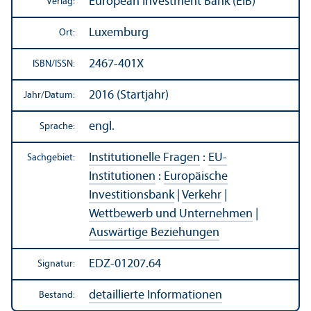
European Investment Bank (EIB)
Verlag:
Luxemburg
Ort:
2467-401X
ISBN/
ISSN:
2016 (Startjahr)
Jahr/
Datum:
engl.
Sprache:
Institutionelle Fragen
:
EU-
Sachgebiet:
Institutionen
:
Europäische
Investitions­bank
|
Verkehr
|
Wettbewerb und Unter­nehmen
|
Auswärtige Beziehungen
EDZ-01207.64
Signatur:
detaillierte Informationen
Bestand: