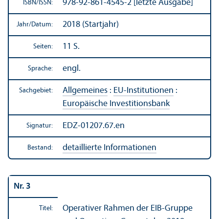
978-92-861-4545-2 [letzte Ausgabe]
ISBN/
ISSN:
2018 (Startjahr)
Jahr/
Datum:
11 S.
Seiten:
engl.
Sprache:
Allgemeines
:
EU-Institutionen
:
Sachgebiet:
Europäische Investitions­bank
EDZ-01207.67.en
Signatur:
detaillierte Informationen
Bestand:
Nr. 3
Operativer Rahmen der EIB-Gruppe
Titel: