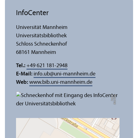
InfoCenter
Universität Mannheim
Universitäts­bibliothek
Schloss Schneckenhof
68161 Mannheim
Tel.:
+49 621 181-2948
E-Mail:
info.ub
@
uni-mannheim.de
Web:
www.bib.uni-mannheim.de
e
Bil
d:
A
n
n
a
L
o
g
u