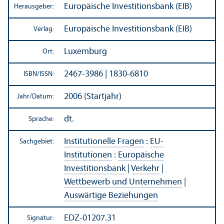
Europäische Investitions­bank (EIB)
Herausgeber:
Europäische Investitions­bank (EIB)
Verlag:
Luxemburg
Ort:
2467-3986 | 1830-6810
ISBN/
ISSN:
2006 (Startjahr)
Jahr/
Datum:
dt.
Sprache:
Institutionelle Fragen
:
EU-
Sachgebiet:
Institutionen
:
Europäische
Investitions­bank
|
Verkehr
|
Wettbewerb und Unter­nehmen
|
Auswärtige Beziehungen
EDZ-01207.31
Signatur: