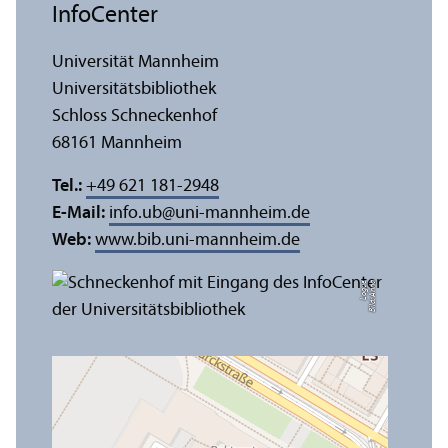
InfoCenter
Universität Mannheim
Universitäts­bibliothek
Schloss Schneckenhof
68161 Mannheim
Tel.:
+49 621 181-2948
E-Mail:
info.ub
@
uni-mannheim.de
Web:
www.bib.uni-mannheim.de
e
Bil
d:
A
n
n
a
L
o
g
u