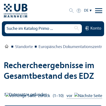
DE
Konto
Standorte
Europäisches Dokumentations­zentru
Rechercheergebnisse im
Gesamtbestand des EDZ
11
Datensätze gefunden
zurück
(1–10)
vor