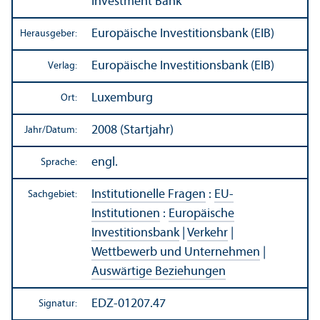
Investment Bank
Europäische Investitions­bank (EIB)
Herausgeber:
Europäische Investitions­bank (EIB)
Verlag:
Luxemburg
Ort:
2008 (Startjahr)
Jahr/
Datum:
engl.
Sprache:
Institutionelle Fragen
:
EU-
Sachgebiet:
Institutionen
:
Europäische
Investitions­bank
|
Verkehr
|
Wettbewerb und Unter­nehmen
|
Auswärtige Beziehungen
EDZ-01207.47
Signatur: