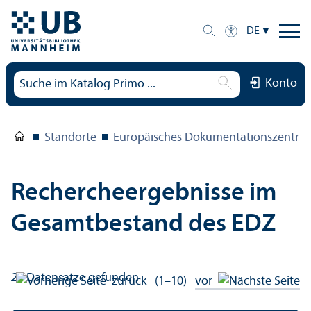
DE
Konto
Standorte
Europäisches Dokumentations­zentru
Rechercheergebnisse im
Gesamtbestand des EDZ
20
Datensätze gefunden
zurück
(1–10)
vor