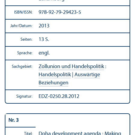
978-92-79-29423-5
ISBN/
ISSN:
2013
Jahr/
Datum:
13 S.
Seiten:
engl.
Sprache:
Zollunion und Handels­politik
:
Sachgebiet:
Handels­politik
|
Auswärtige
Beziehungen
EDZ-0250.28.2012
Signatur:
Nr. 3
Doha development agenda : Making
Titel: