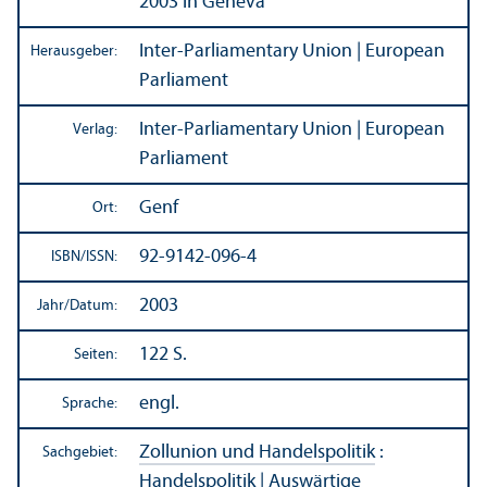
2003 in Geneva
Inter-Parliamentary Union | European
Herausgeber:
Parliament
Inter-Parliamentary Union | European
Verlag:
Parliament
Genf
Ort:
92-9142-096-4
ISBN/
ISSN:
2003
Jahr/
Datum:
122 S.
Seiten:
engl.
Sprache:
Zollunion und Handels­politik
:
Sachgebiet:
Handels­politik
|
Auswärtige