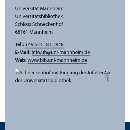
Universität Mannheim
Universitäts­bibliothek
Schloss Schneckenhof
68161 Mannheim
Tel.:
+49 621 181-2948
E-Mail:
info.ub
@
uni-mannheim.de
Web:
www.bib.uni-mannheim.de
e
Bil
d:
A
n
n
a
L
o
g
u