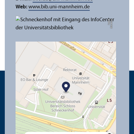
Web:
www.bib.uni-mannheim.de
e
Bil
d:
A
n
n
a
L
o
g
u