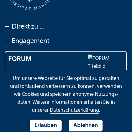
+
Direkt zu ...
+
Engagement
FORUM
Das Magazin der
Um unsere Webseite für Sie optimal zu gestalten
Universität Mannheim
und fortlaufend verbessern zu können, verwenden
wir Cookies und speichern anonyme Nutzungs­
daten. Weitere Informationen erhalten Sie in
Impressum
Datenschutz­erklärung
Sitemap
unserer
Datenschutz­erklärung
.
Erlauben
Ablehnen