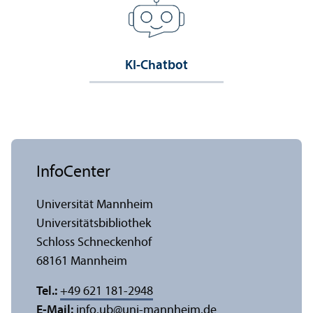
KI-Chatbot
InfoCenter
Universität Mannheim
Universitäts­bibliothek
Schloss Schneckenhof
68161 Mannheim
Tel.:
+49 621 181-2948
E-Mail:
info.ub
@
uni-mannheim.de