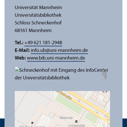
Universität Mannheim
Universitäts­bibliothek
Schloss Schneckenhof
68161 Mannheim
Tel.:
+49 621 181-2948
E-Mail:
info.ub
@
uni-mannheim.de
Web:
www.bib.uni-mannheim.de
e
Bil
d:
A
n
n
a
L
o
g
u