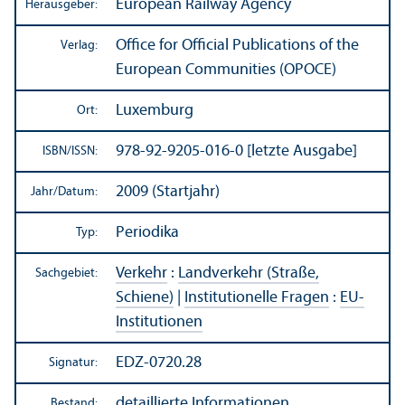
European Railway Agency
Herausgeber:
Office for Official Publications of the
Verlag:
European Communities (OPOCE)
Luxemburg
Ort:
978-92-9205-016-0 [letzte Ausgabe]
ISBN/
ISSN:
2009 (Startjahr)
Jahr/
Datum:
Periodika
Typ:
Verkehr
:
Landverkehr (Straße,
Sachgebiet:
Schiene)
|
Institutionelle Fragen
:
EU-
Institutionen
EDZ-0720.28
Signatur:
detaillierte Informationen
Bestand: