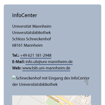
InfoCenter
Universität Mannheim
Universitäts­bibliothek
Schloss Schneckenhof
68161 Mannheim
Tel.:
+49 621 181-2948
E-Mail:
info.ub
@
uni-mannheim.de
Web:
www.bib.uni-mannheim.de
e
Bil
d:
A
n
n
a
L
o
g
u