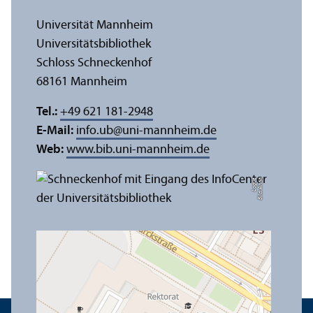
Universität Mannheim
Universitäts­bibliothek
Schloss Schneckenhof
68161 Mannheim
Tel.:
+49 621 181-2948
E-Mail:
info.ub
@
uni-mannheim.de
Web:
www.bib.uni-mannheim.de
e
Bil
d:
A
n
n
a
L
o
g
u