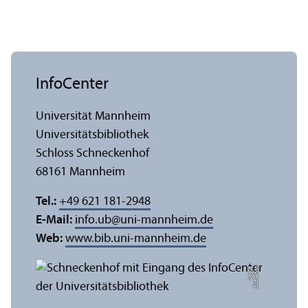
InfoCenter
Universität Mannheim
Universitäts­bibliothek
Schloss Schneckenhof
68161 Mannheim
Tel.:
+49 621 181-2948
E-Mail:
info.ub
@
uni-mannheim.de
Web:
www.bib.uni-mannheim.de
e
Bil
d:
A
n
n
a
L
o
g
u