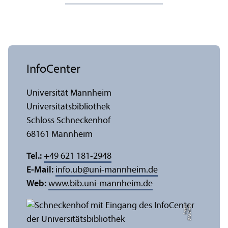
InfoCenter
Universität Mannheim
Universitäts­bibliothek
Schloss Schneckenhof
68161 Mannheim
Tel.:
+49 621 181-2948
E-Mail:
info.ub
@
uni-mannheim.de
Web:
www.bib.uni-mannheim.de
e
Bil
d:
A
n
n
a
L
o
g
u