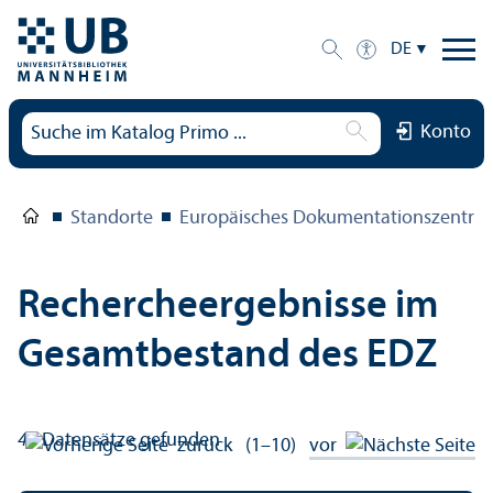
DE
Konto
Standorte
Europäisches Dokumentations­zentru
Rechercheergebnisse im
Gesamtbestand des EDZ
49
Datensätze gefunden
zurück
(1–10)
vor