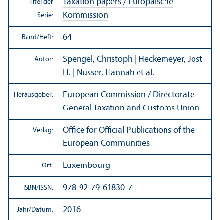
Taxation papers / Europäische
Titel der
Kommission
Serie:
64
Band/
Heft:
Spengel, Christoph | Heckemeyer, Jost
Autor:
H. | Nusser, Hannah et al.
European Commission / Directorate-
Herausgeber:
General Taxation and Customs Union
Office for Official Publications of the
Verlag:
European Communities
Luxembourg
Ort:
978-92-79-61830-7
ISBN/
ISSN:
2016
Jahr/
Datum: