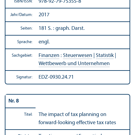
978-92-79-75355-8
ISBN/
ISSN:
2017
Jahr/
Datum:
181 S. : graph. Darst.
Seiten:
engl.
Sprache:
Finanzen
:
Steuerwesen
|
Statistik
|
Sachgebiet:
Wettbewerb und Unter­nehmen
EDZ-0930.24.71
Signatur:
Nr. 8
The impact of tax planning on
Titel:
forward-looking effective tax rates