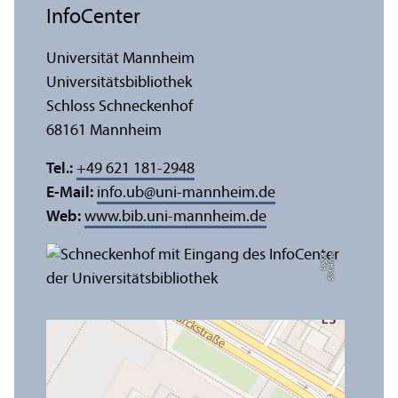
InfoCenter
Universität Mannheim
Universitäts­bibliothek
Schloss Schneckenhof
68161 Mannheim
Tel.:
+49 621 181-2948
E-Mail:
info.ub
@
uni-mannheim.de
Web:
www.bib.uni-mannheim.de
e
Bil
d:
A
n
n
a
L
o
g
u