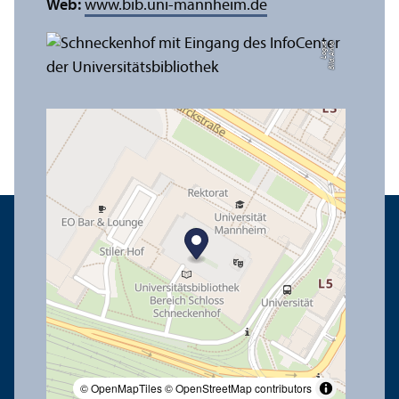
Web:
www.bib.uni-mannheim.de
e
Bil
d:
A
n
n
a
L
o
g
u
© OpenMapTiles
© OpenStreetMap contributors