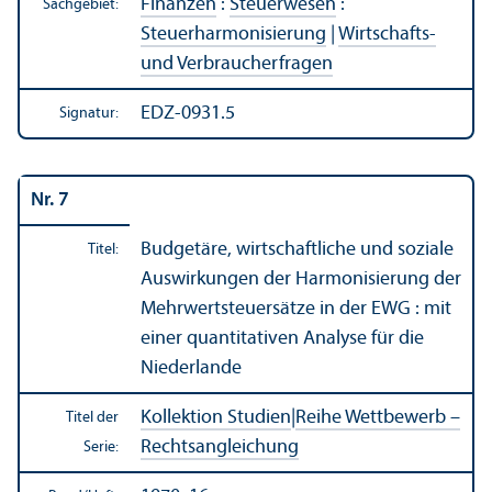
Finanzen
:
Steuerwesen
:
Sachgebiet:
Steuerharmonisierung
|
Wirtschafts-
und Verbraucherfragen
EDZ-0931.5
Signatur:
Nr. 7
Budgetäre, wirtschaft­liche und soziale
Titel:
Aus­wirkungen der Harmonisierung der
Mehrwertsteuersätze in der EWG : mit
einer quanti­tativen Analyse für die
Niederlande
Kollektion Studien
|
Reihe Wettbewerb –
Titel der
Rechts­angleich­ung
Serie: