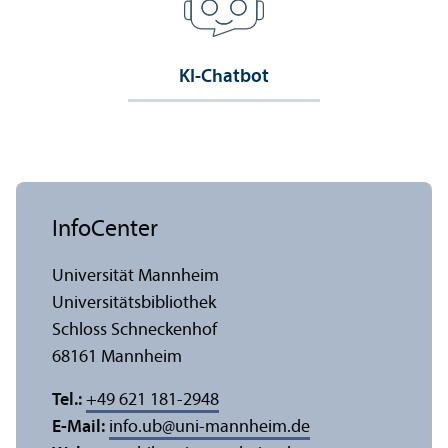
KI-Chatbot
InfoCenter
Universität Mannheim
Universitäts­bibliothek
Schloss Schneckenhof
68161 Mannheim
Tel.:
+49 621 181-2948
E-Mail:
info.ub
@
uni-mannheim.de