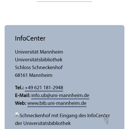
InfoCenter
Universität Mannheim
Universitäts­bibliothek
Schloss Schneckenhof
68161 Mannheim
Tel.:
+49 621 181-2948
E-Mail:
info.ub
@
uni-mannheim.de
Web:
www.bib.uni-mannheim.de
e
Bil
d:
A
n
n
a
L
o
g
u