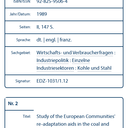
92-825-9506-4
ISBN/
ISSN:
1989
Jahr/
Datum:
II, 147 S.
Seiten:
dt. | engl. | franz.
Sprache:
Wirtschafts- und Verbraucherfragen
:
Sachgebiet:
Industriepolitik
:
Einzelne
Industriesektoren
:
Kohle und Stahl
EDZ-1031/1.12
Signatur:
Nr. 2
Study of the European Communities'
Titel:
re-adaptation aids in the coal and