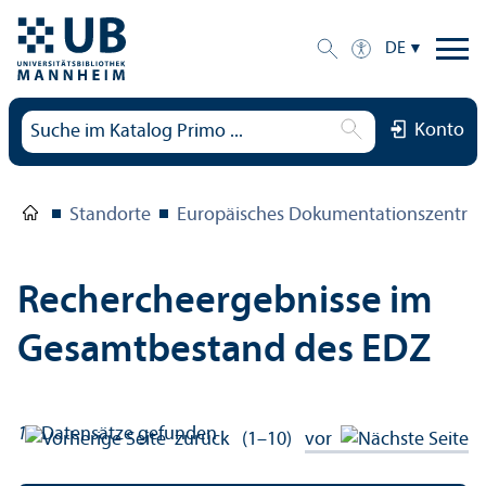
DE
Konto
Standorte
Europäisches Dokumentations­zentru
Rechercheergebnisse im
Gesamtbestand des EDZ
19
Datensätze gefunden
zurück
(1–10)
vor