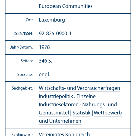
European Communities
Luxemburg
Ort:
92-825-0900-1
ISBN/
ISSN:
1978
Jahr/
Datum:
346 S.
Seiten:
engl.
Sprache:
Wirtschafts- und Verbraucherfragen
:
Sachgebiet:
Industriepolitik
:
Einzelne
Industriesektoren
:
Nahrungs- und
Genussmittel
|
Statistik
|
Wettbewerb
und Unter­nehmen
Vereinigtes Königreich
Schlagwort: