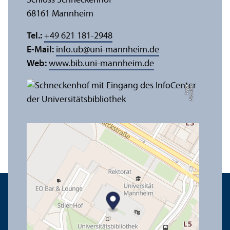
Schloss Schneckenhof
68161 Mannheim
Tel.:
+49 621 181-2948
E-Mail:
info.ub
@
uni-mannheim.de
Web:
www.bib.uni-mannheim.de
e
Bil
d:
A
n
n
a
L
o
g
u