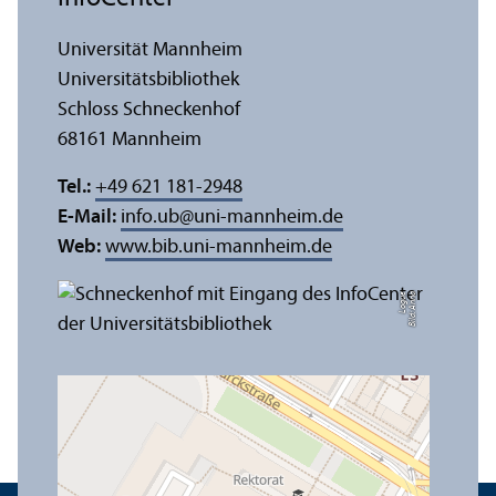
Universität Mannheim
Universitäts­bibliothek
Schloss Schneckenhof
68161 Mannheim
Tel.:
+49 621 181-2948
E-Mail:
info.ub
@
uni-mannheim.de
Web:
www.bib.uni-mannheim.de
e
Bil
d:
A
n
n
a
L
o
g
u