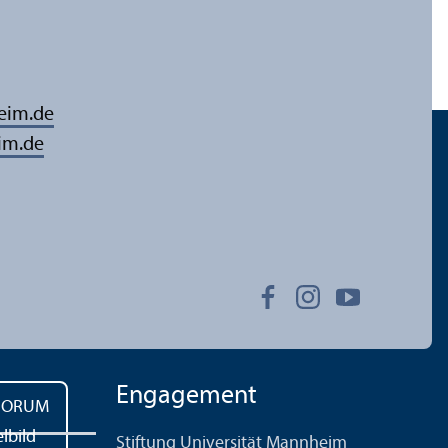
eim.de
im.de
Engagement
Stiftung Universität Mannheim