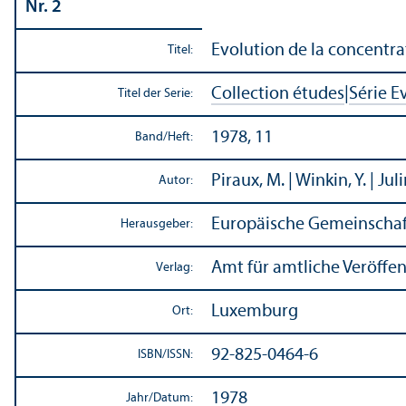
Nr. 2
Evolution de la concentrat
Titel:
Collection études
|
Série E
Titel der Serie:
1978, 11
Band/
Heft:
Piraux, M. | Winkin, Y. | Jul
Autor:
Europäische Gemeinschaf
Herausgeber:
Amt für amtliche Veröffe
Verlag:
Luxemburg
Ort:
92-825-0464-6
ISBN/
ISSN:
1978
Jahr/
Datum: