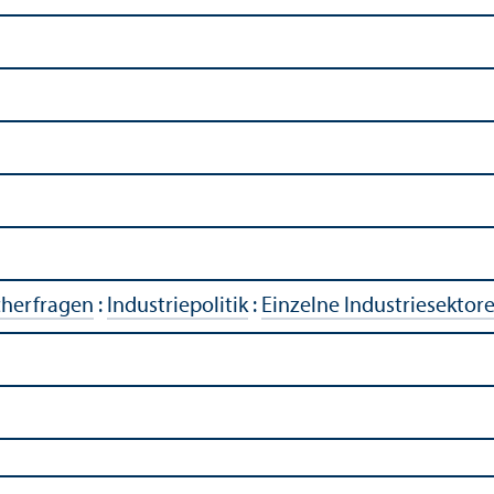
cherfragen
:
Industriepolitik
:
Einzelne Industriesektor