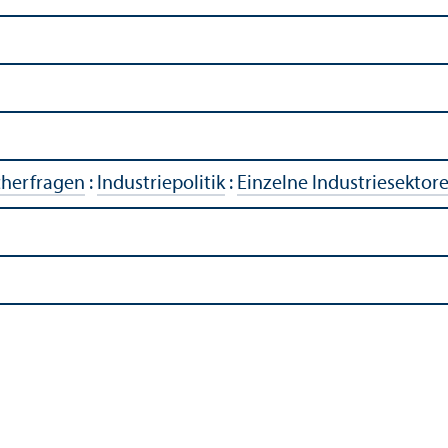
cherfragen
:
Industriepolitik
:
Einzelne Industriesektor