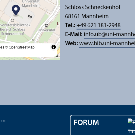
Schloss Schneckenhof
68161 Mannheim
Tel.:
+49 621 181-2948
E-Mail:
info.ub
@
uni-mannh
Web:
www.bib.uni-mannhe
les
© OpenStreetMap
..
FORUM