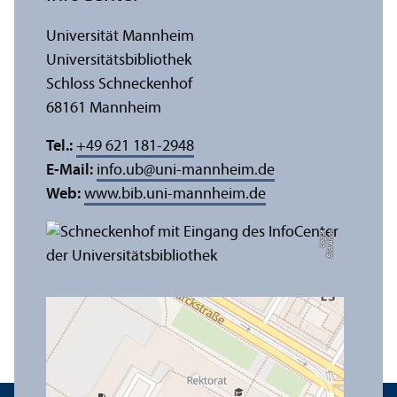
Universität Mannheim
Universitäts­bibliothek
Schloss Schneckenhof
68161 Mannheim
Tel.:
+49 621 181-2948
E-Mail:
info.ub
@
uni-mannheim.de
Web:
www.bib.uni-mannheim.de
e
Bil
d:
A
n
n
a
L
o
g
u