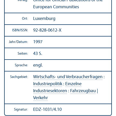
Office for Official Publications of the
Verlag:
European Communities
Luxemburg
Ort:
92-828-0612-X
ISBN/
ISSN:
1997
Jahr/
Datum:
43 S.
Seiten:
engl.
Sprache:
Wirtschafts- und Verbraucherfragen
:
Sachgebiet:
Industriepolitik
:
Einzelne
Industriesektoren
:
Fahrzeugbau
|
Verkehr
EDZ-1031/4.10
Signatur: