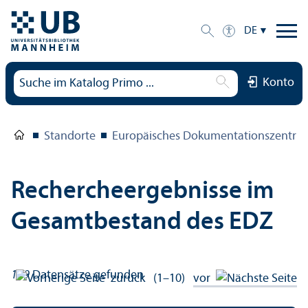
DE
Konto
Standorte
Europäisches Dokumentations­zentru
Rechercheergebnisse im
Gesamtbestand des EDZ
159
Datensätze gefunden
zurück
(1–10)
vor