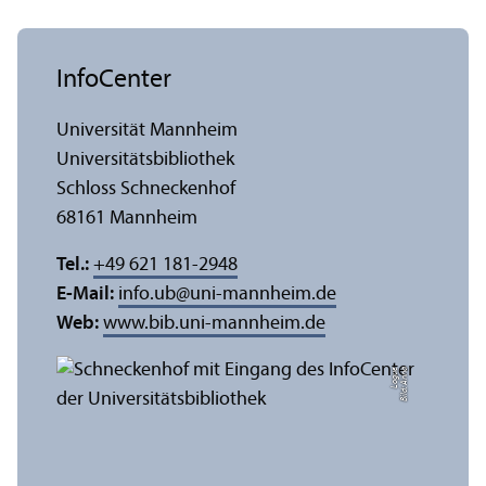
InfoCenter
Universität Mannheim
Universitäts­bibliothek
Schloss Schneckenhof
68161 Mannheim
Tel.:
+49 621 181-2948
E-Mail:
info.ub
@
uni-mannheim.de
Web:
www.bib.uni-mannheim.de
e
Bil
d:
A
n
n
a
L
o
g
u