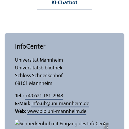
KI-Chatbot
InfoCenter
Universität Mannheim
Universitäts­bibliothek
Schloss Schneckenhof
68161 Mannheim
Tel.:
+49 621 181-2948
E-Mail:
info.ub
@
uni-mannheim.de
Web:
www.bib.uni-mannheim.de
e
Bil
d:
A
n
n
a
L
o
g
u