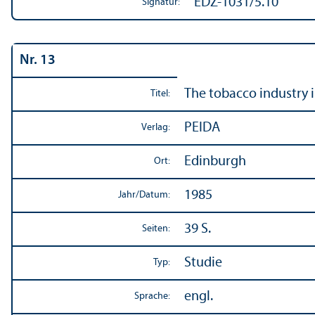
EDZ-1031/5.10
Signatur:
Nr. 13
The tobacco industry 
Titel:
PEIDA
Verlag:
Edinburgh
Ort:
1985
Jahr/
Datum:
39 S.
Seiten:
Studie
Typ:
engl.
Sprache: