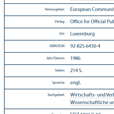
European Communit
Herausgeber:
Office for Official 
Verlag:
Luxemburg
Ort:
92-825-6430-4
ISBN/
ISSN:
1986
Jahr/
Datum:
214 S.
Seiten:
engl.
Sprache:
Wirtschafts- und Ve
Sachgebiet:
Wissenschaft­liche 