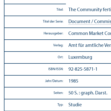
The Community fertil
Titel:
Document / Commiss
Titel der Serie:
Common Market Commi
Herausgeber:
Amt für amtliche Ve
Verlag:
Luxemburg
Ort:
92-825-5871-1
ISBN/
ISSN:
1985
Jahr/
Datum:
50 S. : graph. Darst.
Seiten:
Studie
Typ: