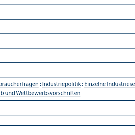
rbraucherfragen
:
Industriepolitik
:
Einzelne Industries
b und Wettbewerbs­vorschriften