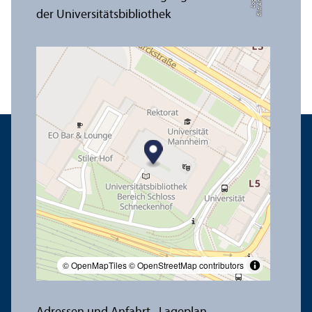
e
Bil
d:
A
n
n
a
L
o
g
u
© OpenMapTiles
© OpenStreetMap contributors