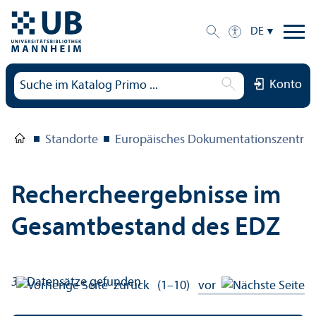
DE
Konto
Standorte
Europäisches Dokumentations­zentru
Rechercheergebnisse im
Gesamtbestand des EDZ
38
Datensätze gefunden
zurück
(1–10)
vor