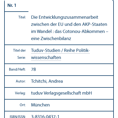
Nr. 1
Die Entwicklungs­zusammenarbeit
Titel:
zwischen der EU und den AKP-Staaten
im Wandel : das Cotonou-Abkommen –
eine Zwischenbilanz
Tuduv-Studien / Reihe Politik­
Titel der
wissenschaften
Serie:
78
Band/
Heft:
Tchitchi, Andrea
Autor:
tuduv Verlags­gesellschaft mbH
Verlag:
München
Ort:
3-8316-0437-1
ISBN/
ISSN: