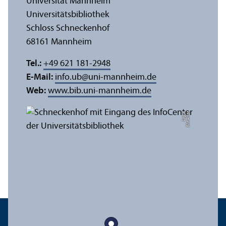
Universität Mannheim
Universitäts­bibliothek
Schloss Schneckenhof
68161 Mannheim
Tel.:
+49 621 181-2948
E-Mail:
info.ub
@
uni-mannheim.de
Web:
www.bib.uni-mannheim.de
e
Bil
d:
A
n
n
a
L
o
g
u