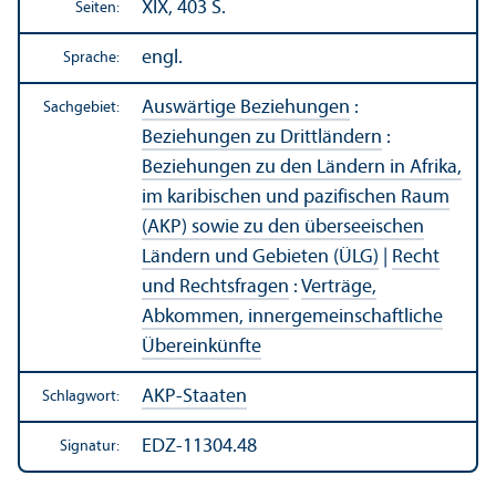
XIX, 403 S.
Seiten:
engl.
Sprache:
Auswärtige Beziehungen
:
Sachgebiet:
Beziehungen zu Drittländern
:
Beziehungen zu den Ländern in Afrika,
im karibischen und pazifischen Raum
(AKP) sowie zu den überseeischen
Ländern und Gebieten (ÜLG)
|
Recht
und Rechts­fragen
:
Verträge,
Abkommen, innergemeinschaft­liche
Über­einkünfte
AKP-Staaten
Schlagwort:
EDZ-11304.48
Signatur: