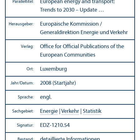
European energy and trans­port:
Paralleltitel:
Trends to 2030 – Update …
Europäische Kommission /
Herausgeber:
Generaldirektion Energie und Verkehr
Office for Official Publications of the
Verlag:
European Communities
Luxemburg
Ort:
2008 (Startjahr)
Jahr/
Datum:
engl.
Sprache:
Energie
|
Verkehr
|
Statistik
Sachgebiet:
EDZ-1210.54
Signatur:
detaillierte Informationen
Bestand: