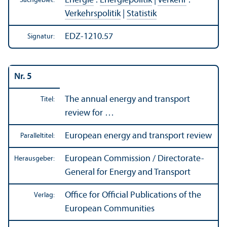
Energie
:
Energiepolitik
|
Verkehr
:
Sachgebiet:
Verkehrs­politik
|
Statistik
EDZ-1210.57
Signatur:
Nr. 5
The annual energy and trans­port
Titel:
review for …
European energy and trans­port review
Paralleltitel:
European Commission / Directorate-
Herausgeber:
General for Energy and Trans­port
Office for Official Publications of the
Verlag:
European Communities