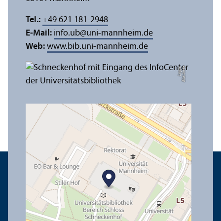
Tel.:
+49 621 181-2948
E-Mail:
info.ub
@
uni-mannheim.de
Web:
www.bib.uni-mannheim.de
e
Bil
d:
A
n
n
a
L
o
g
u