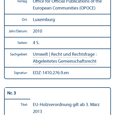
Office for Official Publications of the
Verlag:
European Communities (OPOCE)
Luxemburg
Ort:
2010
Jahr/
Datum:
4 S.
Seiten:
Umwelt
|
Recht und Rechts­frage
:
Sachgebiet:
Abgeleitetes Gemeinschafts­recht
EDZ-1410.276.9.en
Signatur:
Nr. 3
EU-Holzverordnung gilt ab 3. März
Titel:
2013