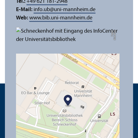
Tel.:
+49 621 181-2948
E-Mail:
info.ub
@
uni-mannheim.de
Web:
www.bib.uni-mannheim.de
e
Bil
d:
A
n
n
a
L
o
g
u