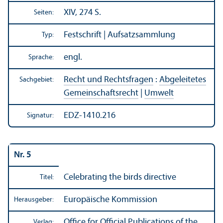
XIV, 274 S.
Seiten:
Festschrift | Aufsatzsammlung
Typ:
engl.
Sprache:
Recht und Rechts­fragen
:
Abgeleitetes
Sachgebiet:
Gemeinschafts­recht
|
Umwelt
EDZ-1410.216
Signatur:
Nr. 5
Celebrating the birds directive
Titel:
Europäische Kommission
Herausgeber:
Office for Official Publications of the
Verlag: