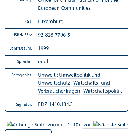
Office for Official Publications of the
Verlag:
European Communities
Luxemburg
Ort:
92-828-7796-5
ISBN/
ISSN:
1999
Jahr/
Datum:
engl.
Sprache:
Umwelt
:
Umweltpolitik und
Sachgebiet:
Umweltschutz
|
Wirtschafts- und
Verbraucherfragen
:
Wirtschafts­politik
EDZ-1410.134.2
Signatur:
zurück
(1–10)
vor