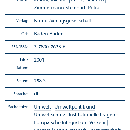
Kraack, Michael | Pehle, Heinrich |
Autor:
Zimmermann-Steinhart, Petra
Nomos Verlags­gesellschaft
Verlag:
Baden-Baden
Ort:
3-7890-7623-6
ISBN/
ISSN:
2001
Jahr/
Datum:
258 S.
Seiten:
dt.
Sprache:
Umwelt
:
Umweltpolitik und
Sachgebiet:
Umweltschutz
|
Institutionelle Fragen
:
Europäische Integration
|
Verkehr
|