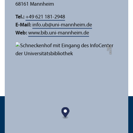
68161 Mannheim
Tel.:
+49 621 181-2948
E-Mail:
info.ub
@
uni-mannheim.de
Web:
www.bib.uni-mannheim.de
e
Bil
d:
A
n
n
a
L
o
g
u