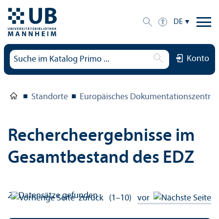
DE
Konto
Standorte
Europäisches Dokumentations­zentru
Rechercheergebnisse im
Gesamtbestand des EDZ
22
Datensätze gefunden
zurück
(1–10)
vor