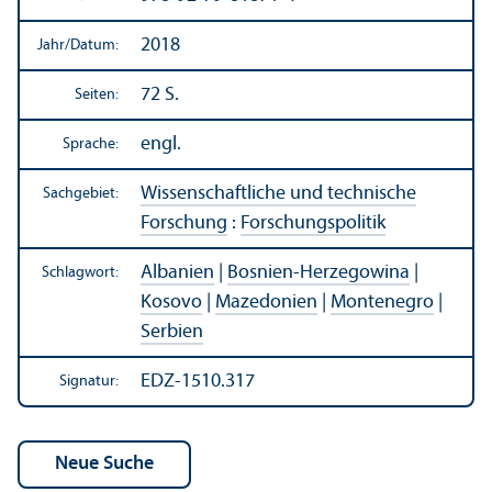
2018
Jahr/
Datum:
72 S.
Seiten:
engl.
Sprache:
Wissenschaft­liche und technische
Sachgebiet:
Forschung
:
Forschungs­politik
Albanien
|
Bosnien-Herzegowina
|
Schlagwort:
Kosovo
|
Mazedonien
|
Montenegro
|
Serbien
EDZ-1510.317
Signatur: