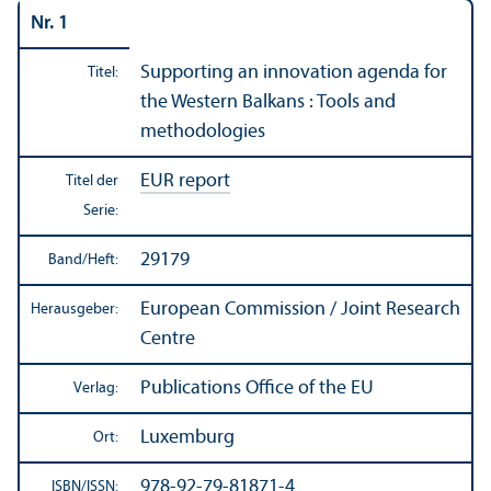
Nr. 1
Supporting an innovation agenda for
Titel:
the Western Balkans : Tools and
methodologies
EUR report
Titel der
Serie:
29179
Band/
Heft:
European Commission / Joint Research
Herausgeber:
Centre
Publications Office of the EU
Verlag:
Luxemburg
Ort:
978-92-79-81871-4
ISBN/
ISSN: