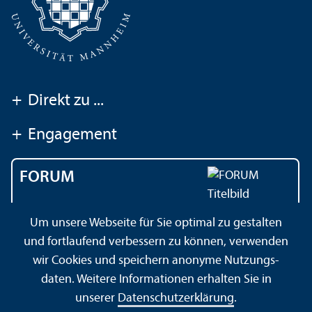
+
Direkt zu ...
+
Engagement
FORUM
Das Magazin der
Um unsere Webseite für Sie optimal zu gestalten
Universität Mannheim
und fortlaufend verbessern zu können, verwenden
wir Cookies und speichern anonyme Nutzungs­
daten. Weitere Informationen erhalten Sie in
Impressum
Datenschutz­erklärung
Sitemap
unserer
Datenschutz­erklärung
.