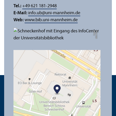
Tel.:
+49 621 181-2948
E-Mail:
info.ub
@
uni-mannheim.de
Web:
www.bib.uni-mannheim.de
e
Bil
d:
A
n
n
a
L
o
g
u