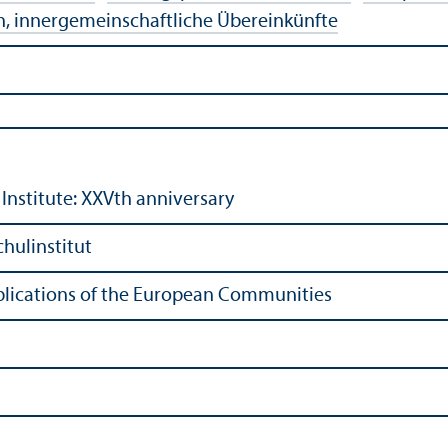
 innergemeinschaft­liche Über­einkünfte
Institute: XXVth anniversary
ul­institut
Publications of the European Communities