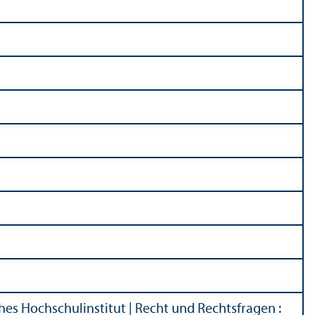
hes Hochschul­institut
|
Recht und Rechts­fragen
: