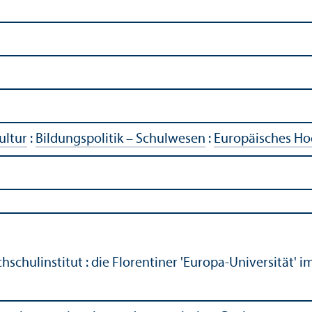
ultur
:
Bildungs­politik – Schulwesen
:
Europäisches Hoc
schul­institut : die Florentiner 'Europa-Universität'