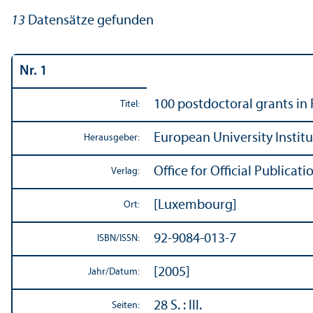
13
Datensätze gefunden
Nr. 1
100 postdoctoral grants in
Titel:
European University Instit
Herausgeber:
Office for Official Publica
Verlag:
[Luxembourg]
Ort:
92-9084-013-7
ISBN/
ISSN:
[2005]
Jahr/
Datum:
28 S. : Ill.
Seiten: