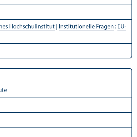
hes Hochschul­institut
|
Institutionelle Fragen
:
EU-
ute