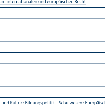
zum internationalen und europäischen Recht
g und Kultur
:
Bildungs­politik – Schulwesen
:
Europäisc