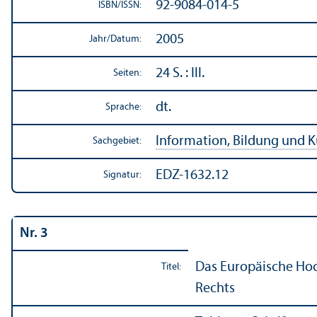
92-9084-014-5
ISBN/
ISSN:
2005
Jahr/
Datum:
24 S. : Ill.
Seiten:
dt.
Sprache:
Information, Bildung und K
Sachgebiet:
EDZ-1632.12
Signatur:
Nr. 3
Das Europäische Hoch
Titel:
Rechts