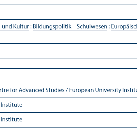
g und Kultur
:
Bildungs­politik – Schulwesen
:
Europäisc
re for Advanced Studies / European University Instit
Institute
Institute