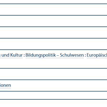
g und Kultur
:
Bildungs­politik – Schulwesen
:
Europäisc
tionen