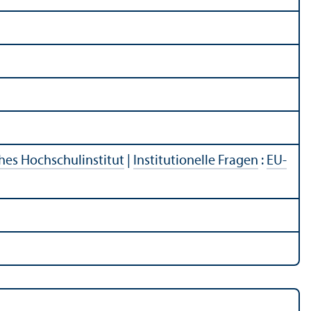
hes Hochschul­institut
|
Institutionelle Fragen
:
EU-