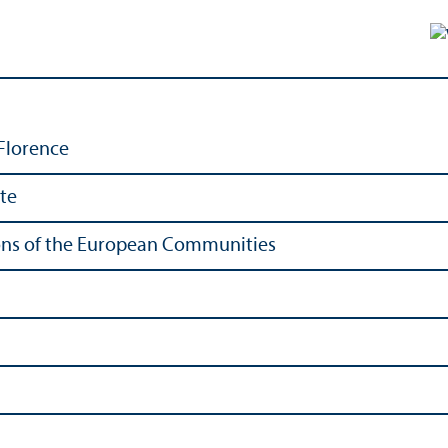
 Florence
ute
tions of the European Communities