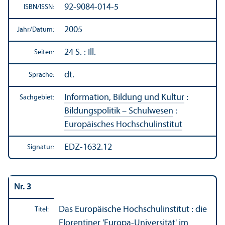
92-9084-014-5
ISBN/
ISSN:
2005
Jahr/
Datum:
24 S. : Ill.
Seiten:
dt.
Sprache:
Information, Bildung und Kultur
:
Sachgebiet:
Bildungs­politik – Schulwesen
:
Europäisches Hochschul­institut
EDZ-1632.12
Signatur:
Nr. 3
Das Europäische Hochschul­institut : die
Titel:
Florentiner 'Europa-Universität' im