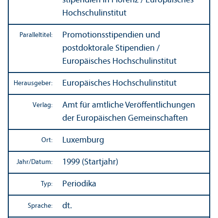
stipendien in Florenz / Europäisches
Hochschul­institut
Promotions­stipendien und
Paralleltitel:
postdoktorale Stipendien /
Europäisches Hochschul­institut
Europäisches Hochschul­institut
Herausgeber:
Amt für amtliche Veröffentlichungen
Verlag:
der Europäischen Gemeinschaften
Luxemburg
Ort:
1999 (Startjahr)
Jahr/
Datum:
Periodika
Typ:
dt.
Sprache: