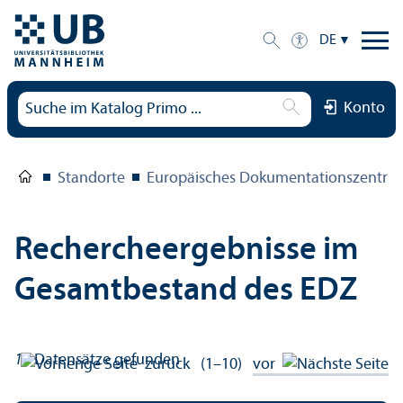
DE
Konto
Standorte
Europäisches Dokumentations­zentru
Rechercheergebnisse im
Gesamtbestand des EDZ
13
Datensätze gefunden
zurück
(1–10)
vor