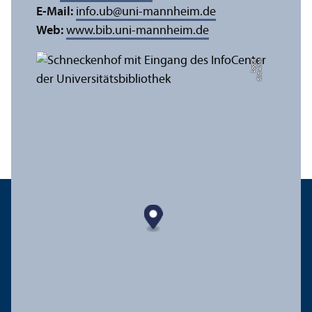
E-Mail:
info.ub
@
uni-mannheim.de
Web:
www.bib.uni-mannheim.de
e
Bil
d:
A
n
n
a
L
o
g
u