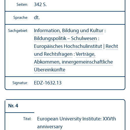
342 S.
Seiten:
dt.
Sprache:
Information, Bildung und Kultur
:
Sachgebiet:
Bildungs­politik – Schulwesen
:
Europäisches Hochschul­institut
|
Recht
und Rechts­fragen
:
Verträge,
Abkommen, innergemeinschaft­liche
Über­einkünfte
EDZ-1632.13
Signatur:
Nr. 4
European University Institute: XXVth
Titel:
anniversary