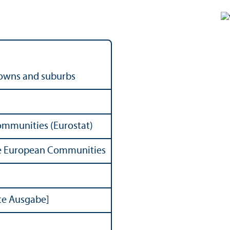
 towns and suburbs
Communities (Eurostat)
 the European Communities
zte Ausgabe]