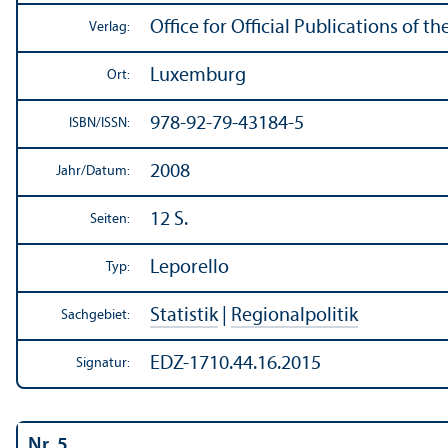
Office for Official Publications of
Verlag:
Luxemburg
Ort:
978-92-79-43184-5
ISBN/
ISSN:
2008
Jahr/
Datum:
12 S.
Seiten:
Leporello
Typ:
Statistik
|
Regionalpolitik
Sachgebiet:
EDZ-1710.44.16.2015
Signatur:
Nr. 5