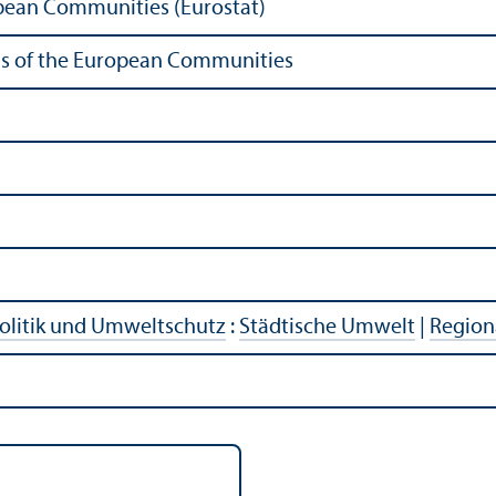
ropean Communities (Eurostat)
ions of the European Communities
litik und Umweltschutz
:
Städtische Umwelt
|
Regiona