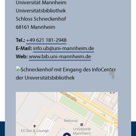
Universität Mannheim
Universitäts­bibliothek
Schloss Schneckenhof
68161 Mannheim
Tel.:
+49 621 181-2948
E-Mail:
info.ub
@
uni-mannheim.de
Web:
www.bib.uni-mannheim.de
e
Bil
d:
A
n
n
a
L
o
g
u