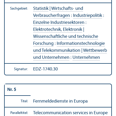
Statistik
|
Wirtschafts- und
Sachgebiet:
Verbraucherfragen
:
Industriepolitik
:
Einzelne Industriesektoren
:
Elektrotechnik, Elektronik
|
Wissenschaft­liche und technische
Forschung
:
Informations­technologie
und Telekommunikation
|
Wettbewerb
und Unter­nehmen
:
Unter­nehmen
EDZ-1740.30
Signatur:
Nr. 5
Fernmeldedienste in Europa
Titel:
Telecommunication services in Europe
Paralleltitel: