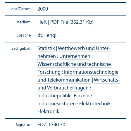
2000
Jahr/
Datum:
Heft | PDF File (352.31 Kb)
Medium:
dt. | engl.
Sprache:
Statistik
|
Wettbewerb und Unter­
Sachgebiet:
nehmen
:
Unter­nehmen
|
Wissenschaft­liche und technische
Forschung
:
Informations­technologie
und Telekommunikation
|
Wirtschafts-
und Verbraucherfragen
:
Industriepolitik
:
Einzelne
Industriesektoren
:
Elektrotechnik,
Elektronik
EDZ-1740.30
Signatur: