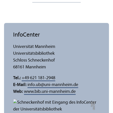
InfoCenter
Universität Mannheim
Universitäts­bibliothek
Schloss Schneckenhof
68161 Mannheim
Tel.:
+49 621 181-2948
E-Mail:
info.ub
@
uni-mannheim.de
Web:
www.bib.uni-mannheim.de
e
Bil
d:
A
n
n
a
L
o
g
u