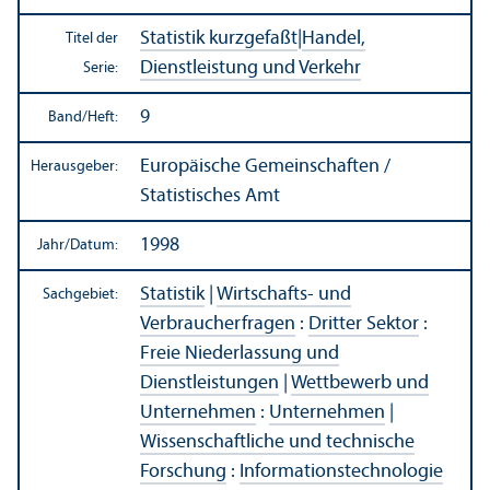
Statistik kurzgefaßt
|
Handel,
Titel der
Dienstleistung und Verkehr
Serie:
9
Band/
Heft:
Europäische Gemeinschaften /
Herausgeber:
Statistisches Amt
1998
Jahr/
Datum:
Statistik
|
Wirtschafts- und
Sachgebiet:
Verbraucherfragen
:
Dritter Sektor
:
Freie Niederlassung und
Dienstleistungen
|
Wettbewerb und
Unter­nehmen
:
Unter­nehmen
|
Wissenschaft­liche und technische
Forschung
:
Informations­technologie