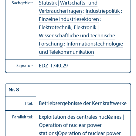
Statistik
|
Wirtschafts- und
Sachgebiet:
Verbraucherfragen
:
Industriepolitik
:
Einzelne Industriesektoren
:
Elektrotechnik, Elektronik
|
Wissenschaft­liche und technische
Forschung
:
Informations­technologie
und Telekommunikation
EDZ-1740.29
Signatur:
Nr. 8
Betriebs­ergebnisse der Kernkraftwerke
Titel:
Exploitation des centrales nucléaires |
Paralleltitel:
Operation of nuclear power
stations
|
Operation of nuclear power