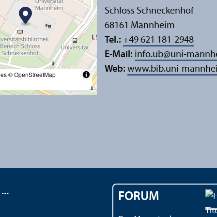
Schloss Schneckenhof
68161 Mannheim
Tel.:
+49 621 181-2948
E-Mail:
info.ub
@
uni-mannh
Web:
www.bib.uni-mannhe
les
© OpenStreetMap
..
FORUM