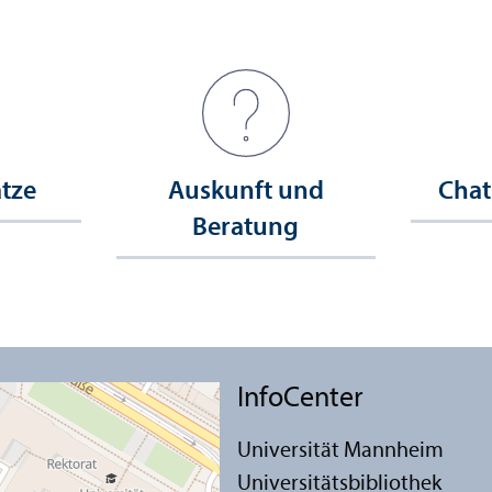
ätze
Auskunft und
Chat
Beratung
InfoCenter
Universität Mannheim
Universitäts­bibliothek