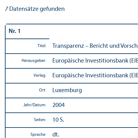
7
Datensätze gefunden
Nr. 1
Trans­parenz – Bericht und Vorsc
Titel:
Europäische Investitions­bank (EI
Herausgeber:
Europäische Investitions­bank (EI
Verlag:
Luxemburg
Ort:
2004
Jahr/
Datum:
10 S.
Seiten:
dt.
Sprache: