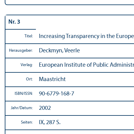
Nr. 3
Increasing Trans­parency in the Europ
Titel:
Deckmyn, Veerle
Herausgeber:
European Institute of Public Administr
Verlag:
Maastricht
Ort:
90-6779-168-7
ISBN/
ISSN:
2002
Jahr/
Datum:
IX, 287 S.
Seiten: