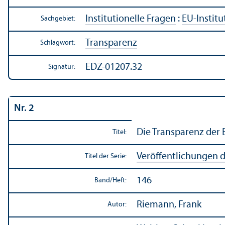
Institutionelle Fragen
:
EU-Instit
Sachgebiet:
Trans­parenz
Schlagwort:
EDZ-01207.32
Signatur:
Nr. 2
Die Trans­parenz de
Titel:
Veröffentlichungen de
Titel der Serie:
146
Band/
Heft:
Riemann, Frank
Autor: