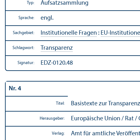
Aufsatzsammlung
Typ:
engl.
Sprache:
Institutionelle Fragen
:
EU-Institution
Sachgebiet:
Trans­parenz
Schlagwort:
EDZ-0120.48
Signatur:
Nr. 4
Basistexte zur Trans­paren
Titel:
Europäische Union / Rat / G
Herausgeber:
Amt für amtliche Veröffe
Verlag: