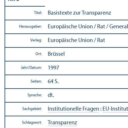
Basistexte zur Trans­parenz
Titel:
Europäische Union / Rat / Genera
Herausgeber:
Europäische Union / Rat
Verlag:
Brüssel
Ort:
1997
Jahr/
Datum:
64 S.
Seiten:
dt.
Sprache:
Institutionelle Fragen
:
EU-Institu
Sachgebiet:
Trans­parenz
Schlagwort: