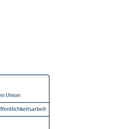
hen Union
fentlichkeits­arbeit