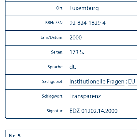
Luxemburg
Ort:
92-824-1829-4
ISBN/
ISSN:
2000
Jahr/
Datum:
173 S.
Seiten:
dt.
Sprache:
Institutionelle Fragen
:
EU-
Sachgebiet:
Trans­parenz
Schlagwort:
EDZ-01202.14.2000
Signatur:
Nr. 5