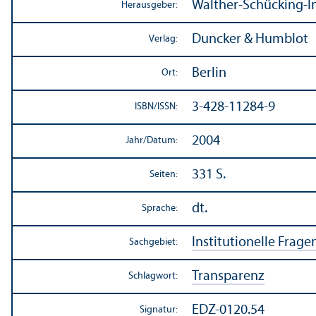
Walther-Schücking-In
Herausgeber:
Duncker & Humblot
Verlag:
Berlin
Ort:
3-428-11284-9
ISBN/
ISSN:
2004
Jahr/
Datum:
331 S.
Seiten:
dt.
Sprache:
Institutionelle Frage
Sachgebiet:
Trans­parenz
Schlagwort:
EDZ-0120.54
Signatur: