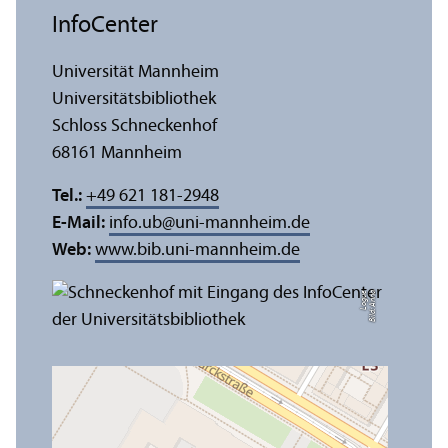
InfoCenter
Universität Mannheim
Universitäts­bibliothek
Schloss Schneckenhof
68161 Mannheim
Tel.:
+49 621 181-2948
E-Mail:
info.ub
@
uni-mannheim.de
Web:
www.bib.uni-mannheim.de
e
Bil
d:
A
n
n
a
L
o
g
u