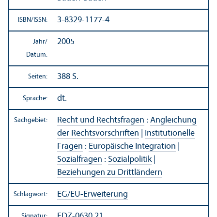
3-8329-1177-4
ISBN/
ISSN:
2005
Jahr/
Datum:
388 S.
Seiten:
dt.
Sprache:
Recht und Rechts­fragen
:
Angleich­ung
Sachgebiet:
der Rechts­vorschriften
|
Institutionelle
Fragen
:
Europäische Integration
|
Sozialfragen
:
Sozialpolitik
|
Beziehungen zu Drittländern
EG/
EU-Erweiterung
Schlagwort:
EDZ-0630.21
Signatur: