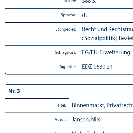
388 S.
Seiten:
dt.
Sprache:
Recht und Rechts­fr
Sachgebiet:
:
Sozialpolitik
|
Bezie
EG/
EU-Erweiterung
Schlagwort:
EDZ-0630.21
Signatur:
Nr. 3
Binnen­markt, Privatrec
Titel:
Jansen, Nils
Autor: