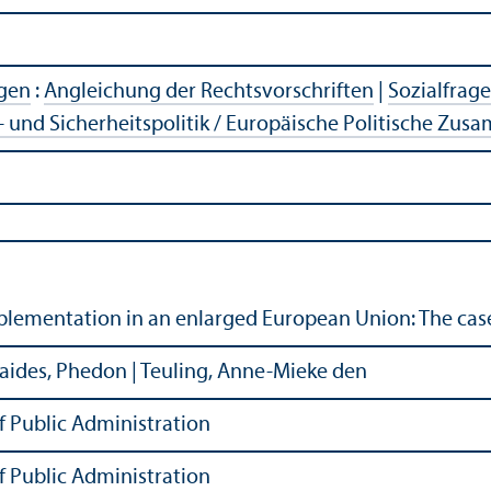
agen
:
Angleich­ung der Rechts­vorschriften
|
Sozialfrag
nd Sicherheits­politik / Europäische Politische Zus
lementation in an enlarged European Union: The case 
laides, Phedon | Teuling, Anne-Mieke den
f Public Administration
f Public Administration