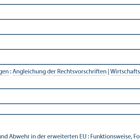
agen
:
Angleich­ung der Rechts­vorschriften
|
Wirtschaft
und Abwehr in der erweiterten EU : Funktions­weise, 