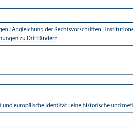
agen
:
Angleich­ung der Rechts­vorschriften
|
Institution
hungen zu Drittländern
ht und europäische Identität : eine historische und 