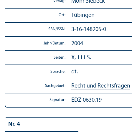
Mohr Siebeck
Verlag:
Tübingen
Ort:
3-16-148205-0
ISBN/
ISSN:
2004
Jahr/
Datum:
X, 111 S.
Seiten:
dt.
Sprache:
Recht und Rechts­fragen
Sachgebiet:
EDZ-0630.19
Signatur:
Nr. 4