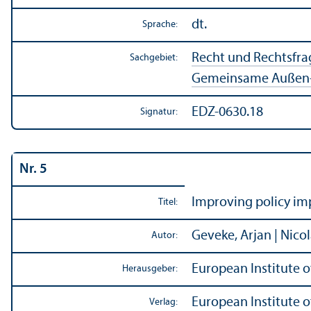
dt.
Sprache:
Recht und Rechts­fr
Sachgebiet:
Gemeinsame Außen- u
EDZ-0630.18
Signatur:
Nr. 5
Improving policy imp
Titel:
Geveke, Arjan | Nico
Autor:
European Institute o
Herausgeber:
European Institute o
Verlag: