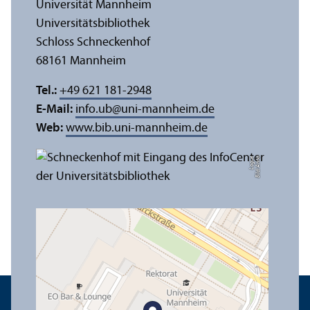
Universität Mannheim
Universitäts­bibliothek
Schloss Schneckenhof
68161 Mannheim
Tel.:
+49 621 181-2948
E-Mail:
info.ub
@
uni-mannheim.de
Web:
www.bib.uni-mannheim.de
e
Bil
d:
A
n
n
a
L
o
g
u